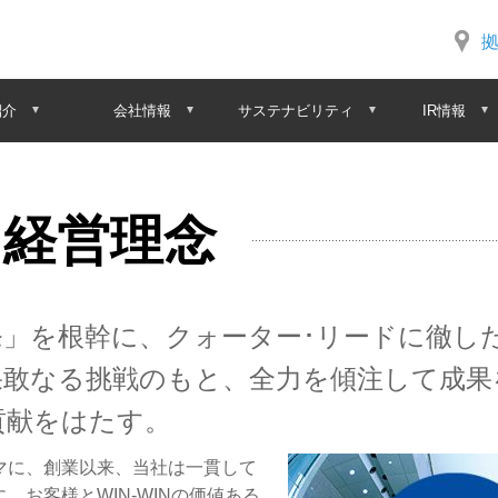
紹介
会社情報
サステナビリティ
IR情報
経営理念
」を根幹に、クォーター･リードに徹し
果敢なる挑戦のもと、全力を傾注して成果
貢献をはたす。
マに、創業以来、当社は一貫して
お客様とWIN-WINの価値ある