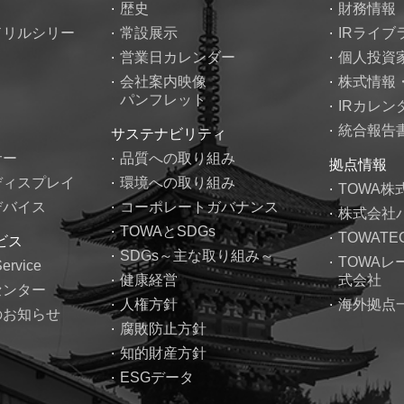
歴史
財務情報
ドリルシリー
常設展示
IRライブ
営業日カレンダー
個人投資
会社案内映像
株式情報
パンフレット
IRカレン
統合報告
サステナビリティ
サー
品質への取り組み
拠点情報
ディスプレイ
環境への取り組み
TOWA株
デバイス
コーポレートガバナンス
株式会社
TOWAとSDGs
TOWAT
ビス
SDGs～主な取り組み～
TOWA
Service
健康経営
式会社
センター
人権方針
海外拠点
のお知らせ
腐敗防止方針
知的財産方針
ESGデータ