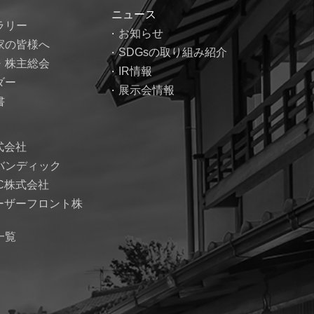
ニュース
ラリー
お知らせ
家の皆様へ
SDGsの取り組み紹介
・株主総会
IR情報
ダー
展示会情報
書
式会社
バンディック
EC株式会社
レーザーフロント株
一覧