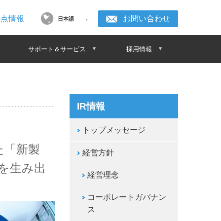
拠点情報
お問い合わせ
日本語
サポート＆サービス
採用情報
IR情報
トップメッセージ
た「新製
経営方針
を生み出
経営理念
コーポレートガバナン
ス