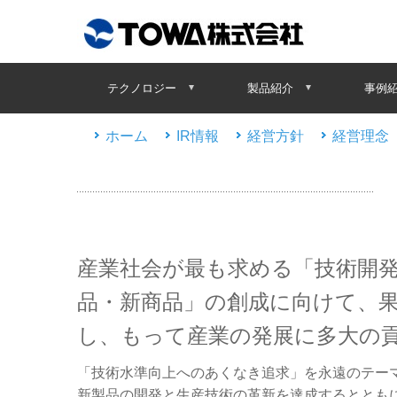
テクノロジー
製品紹介
事例
ホーム
IR情報
経営方針
経営理念
産業社会が最も求める「技術開発
品・新商品」の創成に向けて、
し、もって産業の発展に多大の
「技術水準向上へのあくなき追求」を永遠のテー
新製品の開発と生産技術の革新を達成するとともに、