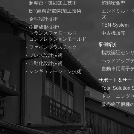
超精密・微細加工技術
超精密金型
EF(超精密電鋳)加工技術
エンドミル・
ズ
金型設計技術
TEN-System
樹脂成形技術/
トランスファモールド
中古機販売
コンプレッションモールド
事例紹介
ファインプラスチック
指紋認証セン
プレス設計技術
ヘッドアップ
自動化設計技術
自動車用電子
シンギュレーション技術
サポート＆サー
Total Solution 
トレーニング
販売終了機種