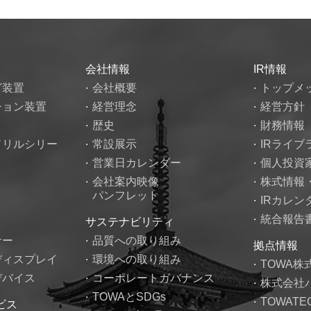
会社情報
IR情報
グ装置
会社概要
トップメ
ション装置
経営理念
経営方針
歴史
財務情報
ドリルシリー
常設展示
IRライブ
営業日カレンダー
個人投資
会社案内映像
株式情報
パンフレット
IRカレン
統合報告
サステナビリティ
サー
品質への取り組み
拠点情報
ディスプレイ
環境への取り組み
TOWA株
デバイス
コーポレートガバナンス
株式会社
TOWAとSDGs
TOWAT
ビス