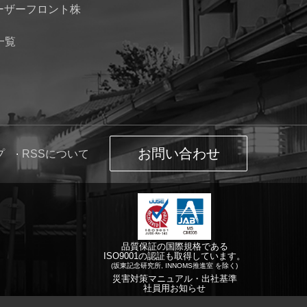
レーザーフロント株
一覧
お問い合わせ
プ
RSSについて
品質保証の国際規格である
ISO9001の認証も取得しています。
(坂東記念研究所, INNOMS推進室 を除く)
災害対策マニュアル・出社基準
社員用お知らせ