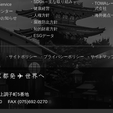
SDGs～主な取り組み～
TOWA
Service
健康経営
式会社
センター
人権方針
海外拠点
のお知らせ
腐敗防止方針
知的財産方針
ESGデータ
サイトポリシー
プライバシーポリシー
サイトマッ
上調子町5番地
250
FAX (075)692-0270