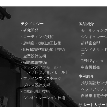
テクノロジー
製品紹介
研究開発
モールディン
コーティング技術
シンギュレー
超精密・微細加工技術
超精密金型
EF(超精密電鋳)加工技術
エンドミル・
ズ
金型設計技術
TEN-System
樹脂成形技術/
トランスファモールド
中古機販売
コンプレッションモールド
事例紹介
ファインプラスチック
指紋認証セン
プレス設計技術
ヘッドアップ
自動化設計技術
自動車用電子
シンギュレーション技術
サポート＆サー